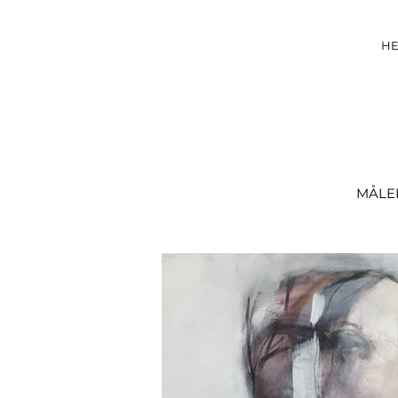
H
MÅLE