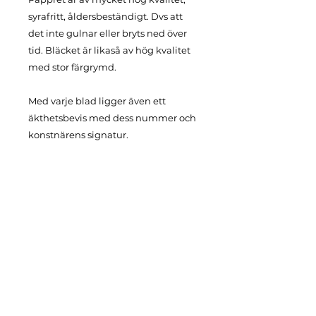
syrafritt, åldersbeständigt. Dvs att
det inte gulnar eller bryts ned över
tid. Bläcket är likaså av hög kvalitet
med stor färgrymd.
Med varje blad ligger även ett
äkthetsbevis med dess nummer och
konstnärens signatur.
Mått avser själva bildens mått på
pappersarket.
Priserna gäller oramade blad.
För frågor ang inramningstips och
frakt, vg kontakta mig via
kontaktformuläret eller via
info@lisapersson.com