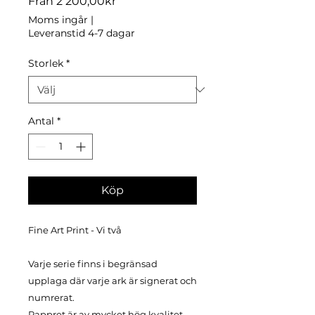
Reapris
Från
2 200,00kr
Moms ingår
|
Leveranstid 4-7 dagar
Storlek
*
Antal
*
Köp
Fine Art Print - Vi två
Varje serie finns i begränsad
upplaga där varje ark är signerat och
numrerat.
Pappret är av mycket hög kvalitet,