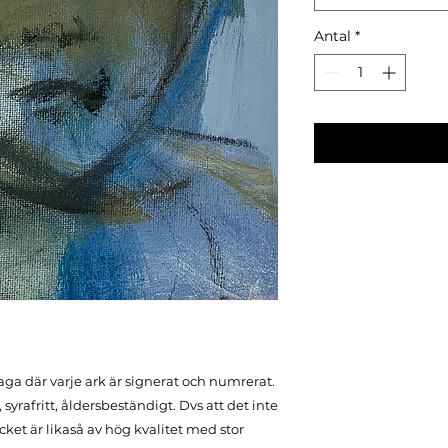
Antal
*
aga där varje ark är signerat och numrerat.
syrafritt, åldersbeständigt. Dvs att det inte
äcket är likaså av hög kvalitet med stor