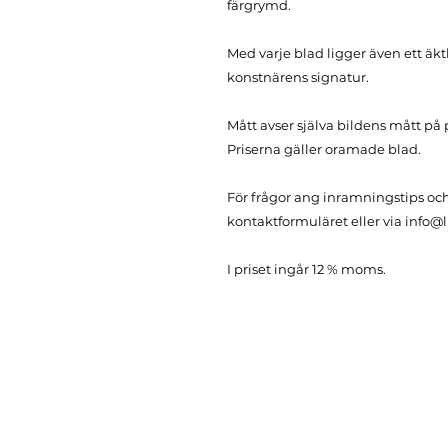
färgrymd.
Med varje blad ligger även ett 
konstnärens signatur.
Mått avser själva bildens mått på
Priserna gäller oramade blad.
För frågor ang inramningstips och
kontaktformuläret eller via info@
I priset ingår 12 % moms.