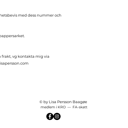
äkthetsbevis med dess nummer och
 pappersarket.
 frakt, vg kontakta mig via
lisapersson.com
© by Lisa Persson Baagøe
medlem i KRO — FA-skatt