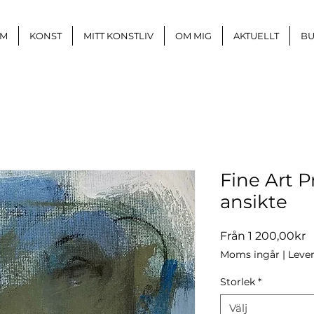
M
KONST
MITT KONSTLIV
OM MIG
AKTUELLT
BU
Fine Art Pr
ansikte
R
Från
1 200,00kr
Moms ingår
|
Lever
Storlek
*
Välj